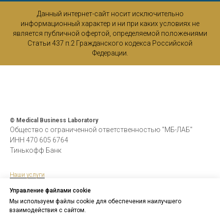
Данный интернет-сайт носит исключительно
информационный характер и ни при каких условиях не
является публичной офертой, определяемой положениями
Статьи 437 п.2 Гражданского кодекса Российской
Федерации.
© Medical Business Laboratory
Общество с ограниченной ответственностью "МБ-ЛАБ"
ИНН 470 605 6764
Тинькофф Банк
Наши услуги
Кейсы
Управление файлами cookie
Мы используем файлы cookie для обеспечения наилучшего
Команда
взаимодействия с сайтом.
Политика обработки персональных данных